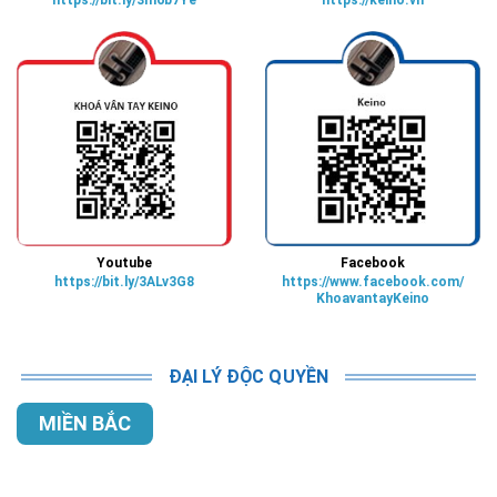
https://bit.ly/3m6b7Ye
https://keino.vn
Youtube
Facebook
https://bit.ly/3ALv3G8
https://www.facebook.com/
KhoavantayKeino
ĐẠI LÝ ĐỘC QUYỀN
MIỀN BẮC