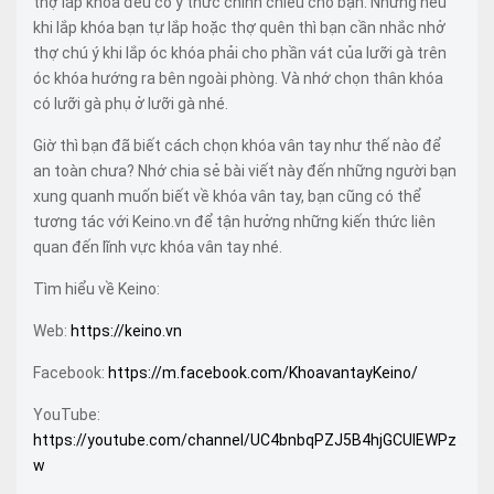
thợ lắp khóa đều có ý thức chỉnh chiều cho bạn. Nhưng nếu
khi lắp khóa bạn tự lắp hoặc thợ quên thì bạn cần nhắc nhở
thợ chú ý khi lắp óc khóa phải cho phần vát của lưỡi gà trên
óc khóa hướng ra bên ngoài phòng. Và nhớ chọn thân khóa
có lưỡi gà phụ ở lưỡi gà nhé.
Giờ thì bạn đã biết cách chọn khóa vân tay như thế nào để
an toàn chưa? Nhớ chia sẻ bài viết này đến những người bạn
xung quanh muốn biết về khóa vân tay, bạn cũng có thể
tương tác với Keino.vn để tận hưởng những kiến thức liên
quan đến lĩnh vực khóa vân tay nhé.
Tìm hiểu về Keino:
Web:
https://keino.vn
Facebook:
https://m.facebook.com/KhoavantayKeino/
YouTube:
https://youtube.com/channel/UC4bnbqPZJ5B4hjGCUlEWPz
w