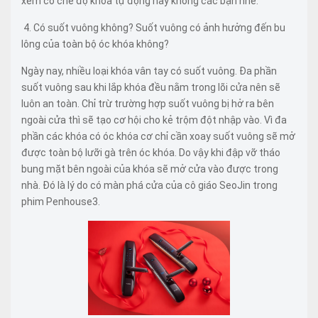
xem có chế độ khóa tự động hay không các bạn nhé.
4. Có suốt vuông không? Suốt vuông có ảnh hưởng đến bu
lông của toàn bộ óc khóa không?
Ngày nay, nhiều loại khóa vân tay có suốt vuông. Đa phần
suốt vuông sau khi lắp khóa đều nằm trong lõi cửa nên sẽ
luôn an toàn. Chỉ trừ trường hợp suốt vuông bị hở ra bên
ngoài cửa thì sẽ tạo cơ hội cho kẻ trộm đột nhập vào. Vì đa
phần các khóa có óc khóa cơ chỉ cần xoay suốt vuông sẽ mở
được toàn bộ lưỡi gà trên óc khóa. Do vậy khi đập vỡ tháo
bung mặt bên ngoài của khóa sẽ mở cửa vào được trong
nhà. Đó là lý do có màn phá cửa của cô giáo SeoJin trong
phim Penhouse3.