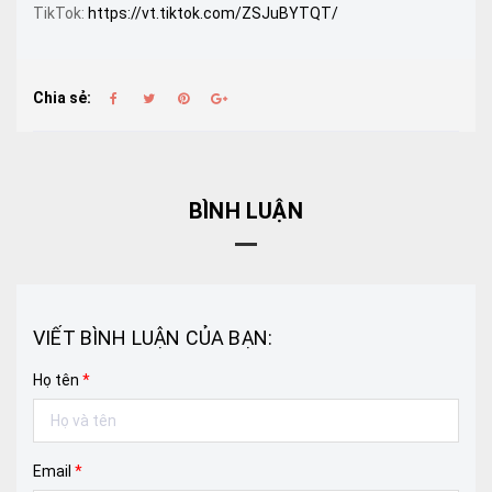
TikTok:
https://vt.tiktok.com/ZSJuBYTQT/
Chia sẻ:
BÌNH LUẬN
VIẾT BÌNH LUẬN CỦA BẠN:
Họ tên
*
Email
*