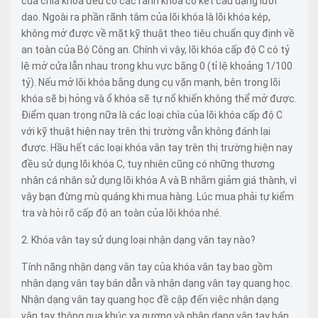
của chìa khóa đều có các rãnh khóa có kết cấu dạng lưỡi
dao. Ngoài ra phần rãnh tâm của lõi khóa là lõi khóa kép,
không mở được về mặt kỹ thuật theo tiêu chuẩn quy định về
an toàn của Bộ Công an. Chính vì vậy, lõi khóa cấp độ C có tỷ
lệ mở cửa lẫn nhau trong khu vực bằng 0 (tỉ lệ khoảng 1/100
tỷ). Nếu mở lõi khóa bằng dụng cụ vặn mạnh, bên trong lõi
khóa sẽ bị hỏng và ổ khóa sẽ tự nổ khiến không thể mở được.
Điểm quan trọng nữa là các loại chìa của lõi khóa cấp độ C
với kỹ thuật hiện nay trên thị trường vẫn không đánh lại
được. Hầu hết các loại khóa vân tay trên thị trường hiện nay
đều sử dụng lõi khóa C, tuy nhiên cũng có những thương
nhân cá nhân sử dụng lõi khóa A và B nhằm giảm giá thành, vì
vậy bạn đừng mù quáng khi mua hàng. Lúc mua phải tự kiểm
tra và hỏi rõ cấp độ an toàn của lõi khóa nhé.
2. Khóa vân tay sử dụng loại nhận dạng vân tay nào?
Tính năng nhận dạng vân tay của khóa vân tay bao gồm
nhận dạng vân tay bán dẫn và nhận dạng vân tay quang học.
Nhận dạng vân tay quang học đề cập đến việc nhận dạng
vân tay thông qua khúc xạ gương và nhận dạng vân tay bán