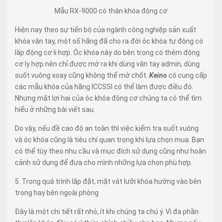
Mẫu RX-9000 có thân khóa động cơ
Hiện nay theo sự tiến bộ của ngành công nghiệp sản xuất
khóa vân tay, một số hãng đã cho ra đời óc khóa tự động có
lắp động cơ li hợp. Óc khóa này do bên trong có thêm động
cơ ly hợp nên chỉ được mở ra khi dùng vân tay admin, dùng
suốt vuông xoay cũng không thể mở chốt.
Keino
có cung cấp
các mẫu khóa của hãng ICCSSI có thể làm được điều đó.
Nhưng mặt lợi hại của óc khóa động cơ chúng ta có thể tìm
hiểu ở những bài viết sau.
Do vậy, nếu đề cao độ an toàn thì việc kiểm tra suốt vuông
và óc khóa cũng là tiêu chí quan trọng khi lựa chọn mua. Bạn
có thể tùy theo nhu cầu và mục đích sử dụng cũng như hoàn
cảnh sử dụng để đưa cho mình những lựa chọn phù hợp.
5. Trong quá trình lắp đặt, mặt vát lưỡi khóa hướng vào bên
trong hay bên ngoài phòng
Đây là một chi tiết rất nhỏ, ít khi chúng ta chú ý. Vì đa phần