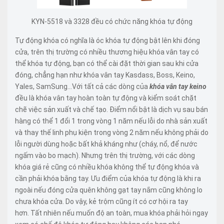
KYN-5518 và 3328 đều có chức năng khóa tự động
Tự động khóa có nghĩa là óc khóa tự động bật lên khi đóng
cửa, trên thị trường có nhiều thương hiệu khóa vân tay có
thể khóa tự động, bạn có thể cài đặt thời gian sau khi cửa
đóng, chẳng hạn như khóa vân tay Kasdass, Boss, Keino,
Yales, SamSung…Với tất cả các dòng của
khóa vân tay keino
đều là khóa vân tay hoàn toàn tự động và kiểm soát chặt
chẽ việc sản xuất và chế tạo. Điểm nổi bật là dịch vụ sau bán
hàng có thể 1 đổi 1 trong vòng 1 năm nếu lỗi do nhà sản xuất
và thay thế linh phụ kiện trong vòng 2 năm nếu không phải do
lỗi người dùng hoặc bất khả kháng như (cháy, nổ, để nước
ngấm vào bo mạch). Nhưng trên thị trường, với các dòng
khóa giá rẻ cũng có nhiều khóa không thể tự động khóa và
cần phải khóa bằng tay. Ưu điểm của khóa tự động là khi ra
ngoài nếu đóng cửa quên không gạt tay nắm cũng không lo
chưa khóa cửa. Do vậy, kẻ trộm cũng ít có cơ hội ra tay
hơn. Tất nhiên nếu muốn độ an toàn, mua khóa phải hỏi ngay