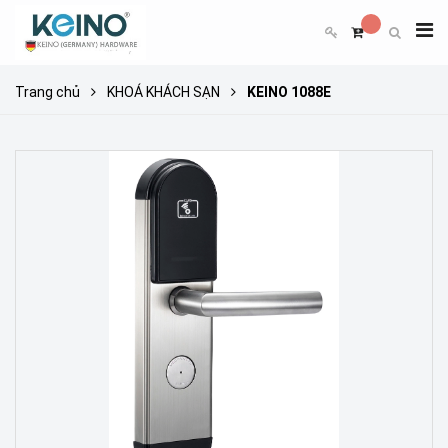
Trang chủ
KHOÁ KHÁCH SẠN
KEINO 1088E