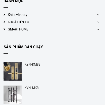
DANH MỤC
Khóa vân tay
KHOÁ ĐIỆN TỬ
SMARTHOME
SẢN PHẨM BÁN CHẠY
KYN-KM88
KYN-MK8