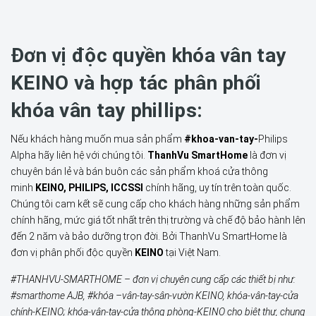
Đơn vị độc quyền khóa vân tay
KEINO và hợp tác phân phối
khóa vân tay phillips:
Nếu khách hàng muốn mua sản phẩm
#khoa-van-tay-
Philips
Alpha
hãy liên hệ với chúng tôi.
ThanhVu SmartHome
là đơn vị
chuyên bán lẻ và bán buôn các sản phẩm khoá cửa thông
minh
KEINO, PHILIPS, ICCSSI
chính hãng, uy tín trên toàn quốc.
Chúng tôi cam kết sẽ cung cấp cho khách hàng những sản phẩm
chính hãng, mức giá tốt nhất trên thị trường và chế độ bảo hành lên
đến 2 năm và bảo dưỡng trọn đời. Bởi ThanhVu SmartHome là
đơn vị phân phối độc quyền
KEINO
tại Việt Nam.
#THANHVU-SMARTHOME – đơn vị chuyên cung cấp các thiết bị như:
#smarthome AJB, #khóa –vân-tay-sân-vườn KEINO, khóa-vân-tay-cửa
chính-KEINO; khóa-vân-tay-cửa thông phòng-KEINO cho biệt thự, chung