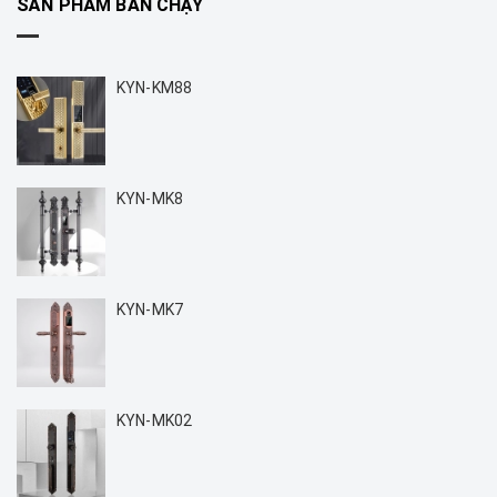
SẢN PHẨM BÁN CHẠY
KYN-KM88
KYN-MK8
KYN-MK7
KYN-MK02